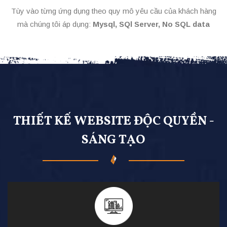
Tùy vào từng ứng dụng theo quy mô yêu cầu của khách hàng
mà chúng tôi áp dụng:
Mysql, SQl Server, No SQL data
THIẾT KẾ WEBSITE ĐỘC QUYỀN -
SÁNG TẠO