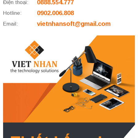
0888.554.777
Điện thoại:
0902.006.808
Hotline:
vietnhansoft@gmail.com
Email: